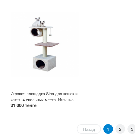
Игровая площадка Sina для кошек и
котят. 4 спальных места. Игрушка
31 000 тенге
на резинке, подвесной туннель.
Назад
1
2
3