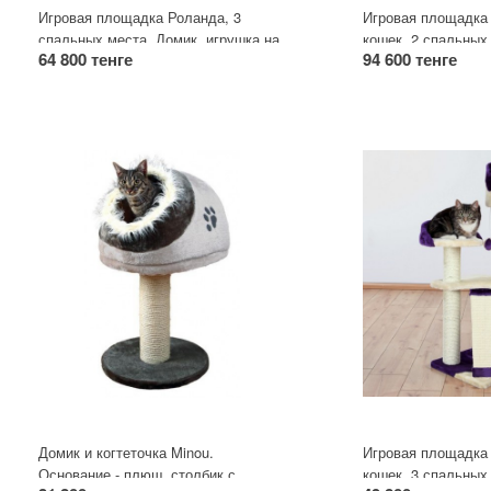
Игровая площадка Роланда, 3
Игровая площадка
спальных места. Домик, игрушка на
кошек. 2 спальных
64 800 тенге
94 600 тенге
резинке и лестница.
Домик и когтеточка Minou.
Игровая площадка 
Основание - плюш, столбик с
кошек. 3 спальных