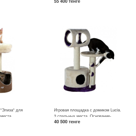
55 400 тенге
ке. Столбики для
игрушкой на резинке.
"Элиза" для
Игровая площадка с домиком Lucia.
 места.
3 спальных места. Основание-
40 500 тенге
плюш, столбики с обмоткой из
натурального сизаля.