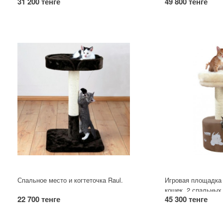
31 200 тенге
49 800 тенге
обмоткой из натурального сизаля.
игрушкой на резин
точки коготков.
Спальное место и когтеточка Raul.
Игровая площадка 
кошек. 2 спальных
22 700 тенге
45 300 тенге