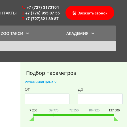
+7 (727) 3173104
ОНТАКТЫ
+7 (776) 955 07 55
Заказать звонок
+7 (727)321 89 87
ZOO ТАКСИ
АКАДЕМИЯ
Подбор параметров
Розничная цена
От
До
7 200
39 775
72 350
104 925
137 500