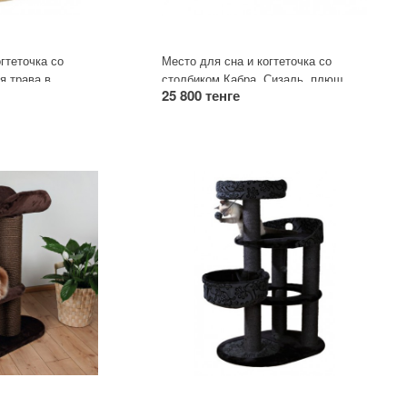
гтеточка со
Место для сна и когтеточка со
я трава в
столбиком Кабра. Сизаль, плюш.
25 800 тенге
 плюш.
Съемное место для сна.