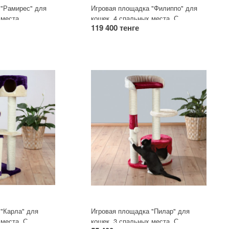
 "Рамирес" для
Игровая площадка "Филиппо" для
 места.
кошек. 4 спальных места. С
119 400 тенге
игрушкой на резинке.
"Карла" для
Игровая площадка "Пилар" для
 места. С
кошек. 3 спальных места. С