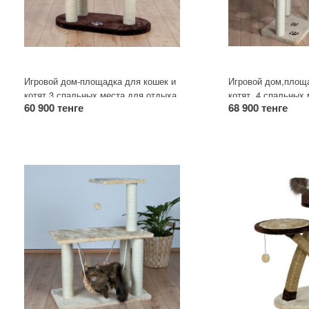
Игровой дом-площадка для кошек и
Игровой дом,площа
котят.3 спальных места для отдыха
котят. 4 спальных
60 900 тенге
68 900 тенге
кошек.
кошек. Игрушка на 