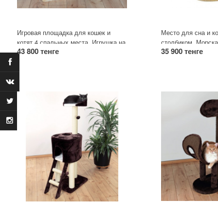
Игровая площадка для кошек и
Место для сна и ко
котят.4 спальных места. Игрушка на
столбиком. Морска
43 800 тенге
35 900 тенге
резинке. Столбики для точки
качестве обмотки,
коготков.