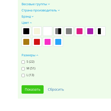
Весовые группы
Страна производитель
Брэнд
Цвет
Размеры
S (
22
)
M (
51
)
L (
13
)