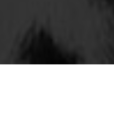
Брать животное с собой во время
поездки за границу или даже по стране
может далеко не каждый владелец.
Современно оборудованная,
комфортная гостиница для собак и
кошек центра “К-9” расположена в