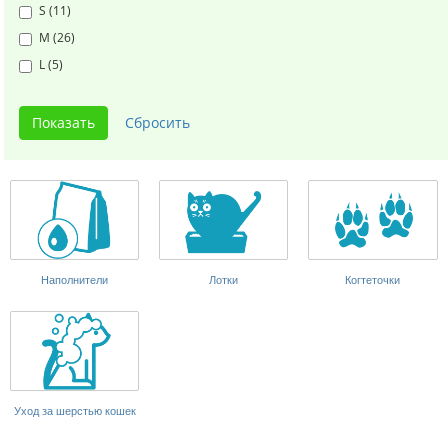
S (
11
)
M (
26
)
L (
5
)
Наполнители
Лотки
Когтеточки
Уход за шерстью кошек