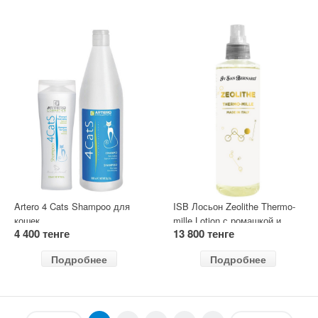
Artero 4 Cats Shampoo для
ISB Лосьон Zeolithe Thermo-
кошек
mille Lotion с ромашкой и
4 400 тенге
13 800 тенге
мальвой для кожи и шерсти
животных
Подробнее
Подробнее