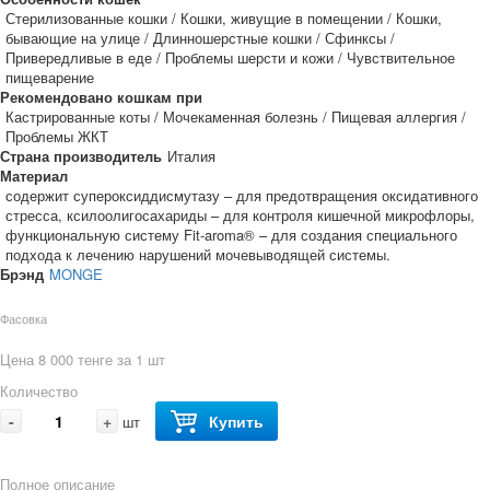
Стерилизованные кошки / Кошки, живущие в помещении / Кошки,
бывающие на улице / Длинношерстные кошки / Сфинксы /
Привередливые в еде / Проблемы шерсти и кожи / Чувствительное
пищеварение
Рекомендовано кошкам при
Кастрированные коты / Мочекаменная болезнь / Пищевая аллергия /
Проблемы ЖКТ
Страна производитель
Италия
Материал
содержит супероксиддисмутазу – для предотвращения оксидативного
стресса, ксилоолигосахариды – для контроля кишечной микрофлоры,
функциональную систему Fit-aroma® – для создания специального
подхода к лечению нарушений мочевыводящей системы.
Брэнд
MONGE
Фасовка
Цена 8 000 тенге за 1 шт
Количество
-
+
Купить
шт
Полное описание