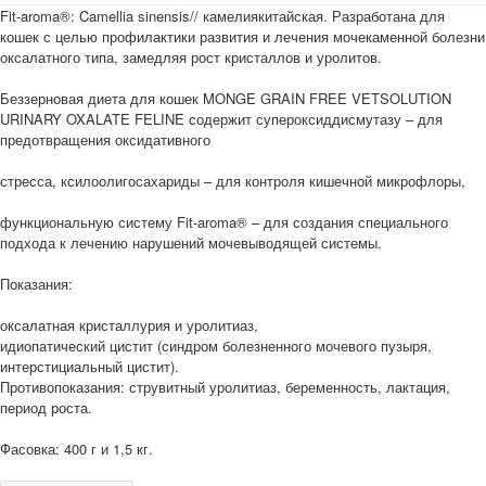
Fit-aroma®: Camellia sinensis// камелиякитайская. Разработана для
кошек с целью профилактики развития и лечения мочекаменной болезни
оксалатного типа, замедляя рост кристаллов и уролитов.
Беззерновая диета для кошек MONGE GRAIN FREE VETSOLUTION
URINARY OXALATE FELINE содержит супероксиддисмутазу – для
предотвращения оксидативного
стресса, ксилоолигосахариды – для контроля кишечной микрофлоры,
функциональную систему Fit-aroma® – для создания специального
подхода к лечению нарушений мочевыводящей системы.
Показания:
оксалатная кристаллурия и уролитиаз,
идиопатический цистит (синдром болезненного мочевого пузыря,
интерстициальный цистит).
Противопоказания: струвитный уролитиаз, беременность, лактация,
период роста.
Фасовка: 400 г и 1,5 кг.