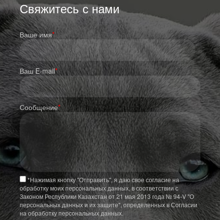
Свяжитесь с нами
Ваше имя
*
Ваш E-mail
*
Сообщение
*
*
Нажимая кнопку "Отправить", я даю свое согласие на
обработку моих персональных данных, в соответствии с
Законом Республики Казахстан от 21 мая 2013 года № 94-V "О
персональных данных и их защите", определенных в Согласии
на обработку персональных данных.