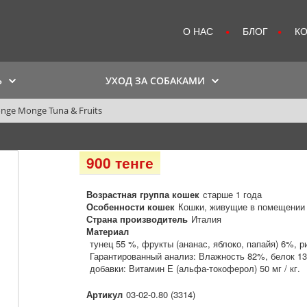
О НАС
БЛОГ
К
Ь
УХОД ЗА СОБАКАМИ
nge Monge Tuna & Fruits
900 тенге
Возрастная группа кошек
старше 1 года
Особенности кошек
Кошки, живущие в помещении 
Страна производитель
Италия
Материал
тунец 55 %, фрукты (ананас, яблоко, папайя) 6%, р
Гарантированный анализ: Влажность 82%, белок 13
добавки: Витамин Е (альфа-токоферол) 50 мг / кг.
Артикул
03-02-0.80 (3314)