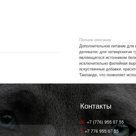
Полное описание
Дополнительное питание для взрослых кошек — консервы с кусочками тунца и фруктов. Настоящий
деликатес для четвероногих г
являющегося источником белк
исключительно филейная выре
искуственные добавки, красит
Таиланде, что позволяет испо
Контакты
+7 (776) 955 07 55
+7 776 955 07 55