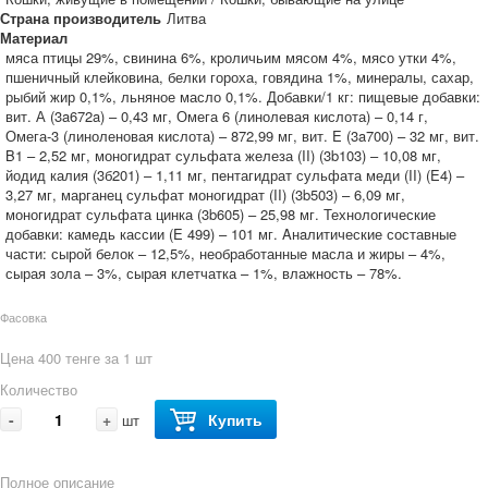
Страна производитель
Литва
Материал
мяса птицы 29%, свинина 6%, кроличьим мясом 4%, мясо утки 4%,
пшеничный клейковина, белки гороха, говядина 1%, минералы, сахар,
рыбий жир 0,1%, льняное масло 0,1%. Добавки/1 кг: пищевые добавки:
вит. А (3a672a) – 0,43 мг, Омега 6 (линолевая кислота) – 0,14 г,
Омега-3 (линоленовая кислота) – 872,99 мг, вит. E (3a700) – 32 мг, вит.
B1 – 2,52 мг, моногидрат сульфата железа (II) (3b103) – 10,08 мг,
йодид калия (3б201) – 1,11 мг, пентагидрат сульфата меди (II) (E4) –
3,27 мг, марганец сульфат моногидрат (II) (3b503) – 6,09 мг,
моногидрат сульфата цинка (3b605) – 25,98 мг. Технологические
добавки: камедь кассии (E 499) – 101 мг. Aнaлитические составные
части: сырой белок – 12,5%, необработанные масла и жиры – 4%,
сырая зола – 3%, сырая клетчатка – 1%, влажность – 78%.
Фасовка
Цена 400 тенге за 1 шт
Количество
-
+
Купить
шт
Полное описание