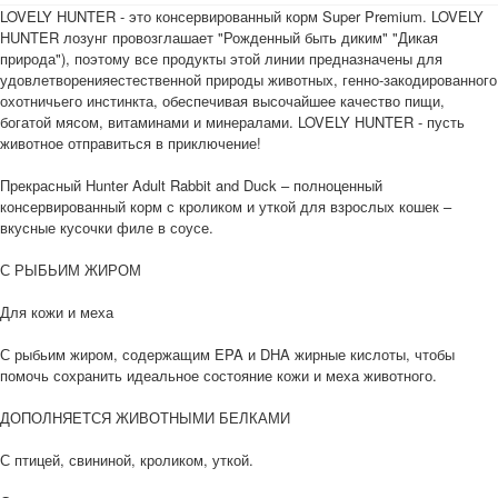
LOVELY HUNTER - это консервированный корм Super Premium. LOVELY
HUNTER лозунг провозглашает "Рожденный быть диким" "Дикая
природа"), поэтому все продукты этой линии предназначены для
удовлетворенияестественной природы животных, генно-закодированного
охотничьего инстинкта, обеспечивая высочайшее качество пищи,
богатой мясом, витаминами и минералами. LOVELY HUNTER - пусть
животное отправиться в приключение!
Прекрасный Hunter Adult Rabbit and Duck – полноценный
консервированный корм с кроликом и уткой для взрослых кошек –
вкусные кусочки филе в соусе.
С РЫБЬИМ ЖИРОМ
Для кожи и меха
С рыбьим жиром, содержащим EPA и DHA жирные кислоты, чтобы
помочь сохранить идеальное состояние кожи и меха животного.
ДОПОЛНЯЕТСЯ ЖИВОТНЫМИ БЕЛКАМИ
С птицей, свининой, кроликом, уткой.