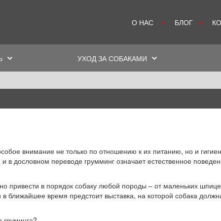
О НАС
БЛОГ
К
Ь
УХОД ЗА СОБАКАМИ
обое внимание не только по отношению к их питанию, но и гигиен
о, и в дословном переводе грумминг означает естественное повед
 ближайшее время предстоит выставка, на которой собака должна 
о груминга?