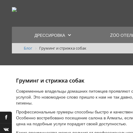
ДРЕССИРОВКА
ZOO ОТЕЛ
Блог
Груминг и стрижка собак
Груминг и стрижка собак
Современные владельцы домашних питомцев проявляют ос
услугой. Это новомодное слово пришло к нам не так давн
гигиены.
Профессиональные грумеры способны быстро и качественно привести в порядок собаку любой породы – от маленьких шпицев и йоркширских терьеров, до больших животных.
Особенно востребовано посещение салона в Алматы, если в
цена на подобные услуги порадует своей доступностью.
Какие преимущества можно получит от профессиональног