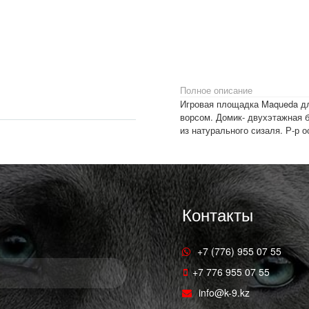
Полное описание
Игровая площадка Maqueda для кошек. Основание, спальные места и гамак - плюш с длинным
ворсом. Домик- двухэтажная б
из натурального сизаля. Р-р 
Контакты
+7 (776) 955 07 55
+7 776 955 07 55
info@k-9.kz